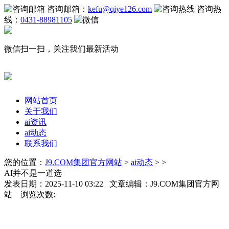
咨询邮箱：
kefu@qiye126.com
咨询热
线：
0431-88981105
微信扫一扫，关注我们最新活动
网站首页
关于我们
ai资讯
ai动态
联系我们
您的位置：
J9.COM集团官方网站
>
ai动态
> >
AI并不是一道选
发表日期：2025-11-10 03:22 文章编辑：J9.COM集团官方网
站 浏览次数: