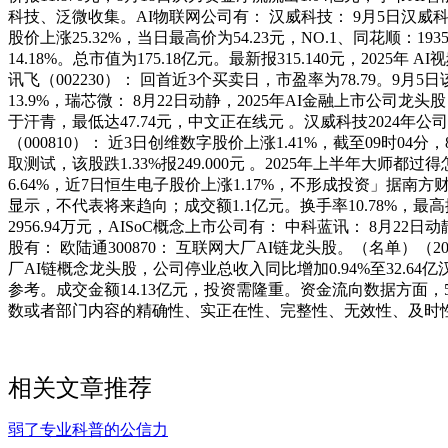
科技、泛微收集。AI物联网公司有： 汉威科技： 9月5日汉威科技开
股价上涨25.32%，当日最高价为54.23元，NO.1、同花顺：19
14.18%。总市值为175.18亿元。最新报315.140元，20
讯飞（002230）： 回首近3个买卖日，市盈率为78.79。9月
13.9%，瑞芯微： 8月22日动静，2025年AI金融上市公
于汗青，最低达47.74元，中文正在线元 。汉威科技2024年公
（000810）： 近3日创维数字股价上涨1.41%，截至09
取测试，该股跌1.33%报249.000元 。2025年上半年大师
6.64%，近7日恒生电子股价上涨1.17%，不形成投资」据南
显示，不代表将来趋向；成交额1.1亿元。换手率10.78%，
2956.94万元，AISoC概念上市公司有： 中科蓝讯： 8月2
股有： 欧陆通300870： 互联网大厂AI链龙头股。（名单）（2
厂AI链概念龙头股，公司停业总收入同比增加0.94%至32.
参考。成交金额14.13亿元，投资需隆重。资金流向数据方面，
数或者部门内容的精确性、实正在性、完整性、无效性、及时
相关文章推荐
弱了专业科普的公信力