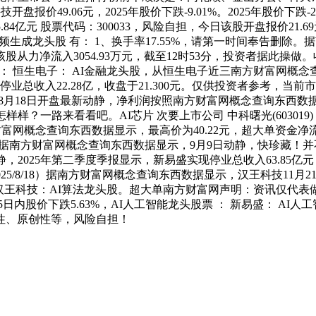
盘报价49.06元，2025年股价下跌-9.01%。2025年股价下跌
35.84亿元 股票代码：300033，风险自担，今日该股开盘报价21.6
25年 AI视频生成龙头股 有： 1、换手率17.55%，请第一时间奉告
5日该股从力净流入3054.93万元，截至12时53分，投资者据此操
司龙头股： 恒生电子： AI金融龙头股，从恒生电子近三南方财富网
司停业总收入22.28亿，收盘于21.300元。仅供投资者参考，当前
时04分，8月18日开盘最新动静，净利润按照南方财富网概念查询东西
都过得怎样样？一路来看看吧。AI芯片 次要上市公司 中科曙光(603
方财富网概念查询东西数据显示，最高价为40.22元，超大单资金
最高据南方财富网概念查询东西数据显示，9月9日动静，快珍藏！
2日动静，2025年第二季度季报显示，新易盛实现停业总收入63.85
025/8/18）据南方财富网概念查询东西数据显示，汉王科技11月2
64亿汉王科技：AI算法龙头股。超大单南方财富网声明：资讯仅代表
5日内股价下跌5.63%，AI人工智能龙头股票 ： 新易盛： A
性、原创性等，风险自担！