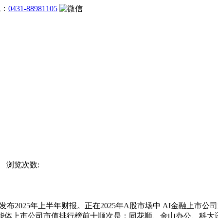
线：
0431-88981105
站 浏览次数:
已发布2025年上半年财报。正在2025年A股市场中 AI金融上
字节AI智能体上市公司市值排行榜前十顺次是：同花顺、金山办公