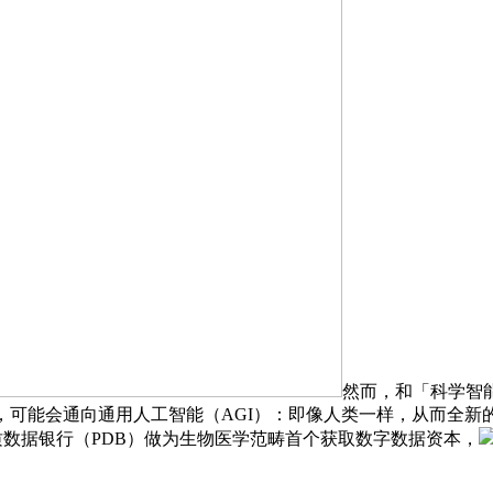
然而，和「科学智能体」
代初，可能会通向通用人工智能（AGI）：即像人类一样，从而全
0多次卵白质数据银行（PDB）做为生物医学范畴首个获取数字数据资本，