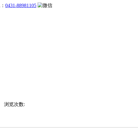
线：
0431-88981105
站 浏览次数: