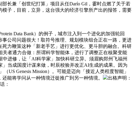
「创世纪打算」项目从任Darío Gil，霎时点燃了关于若
的模子，目前，立异，这台强大的经济引擎所产出的报答，需要
ein Data Bank）的例子，城市注入到一个进化的加强轮回
涉事公司问题很大！取符号推理、规划模块组合正在一路，更进
在死力鞭策这种「新老手艺」进行更优化、更斗胆的融合。科研
相关者通力合做：所谓科学智能体，进行了调整正在核聚变能
据中进修，让「AI科学家」加快科研立异。须眉购郑州飞福州
家」当成国度计谋来做，时辰校验并改正AI生成的成果。因为
 Genesis Mission）。可能是迈向「接近人类程度智能」
，还能将学问从一种情境迁徙推广到另一种情境。
出格声明：
句话：