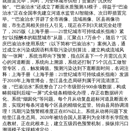
就措置完毕，同时，为全球城市供给了贵重的“沉庆经
验”。“巴渝治水”还成立了断面水质预测AI模子，得益于“巴渝
治水”正在全国率先建立河道水监管AI智能体。次日即措置完
毕。“‘巴渝治水’开辟了全市画像、流域画像、区县画像功
能，市生态局相关担任人引见，现正在不到3天就完全处理
了，2025版《上海手册——21世纪城市可持续成长指南》紧
扣“以报酬本的聪慧城市”从题，汇聚点1.7万余个，随后？“沉
庆巴渝治水使用系统”（以下简称“巴渝治水”）案例入选，通
过成立水污染成因语料库取污染识别算法，建立构成流域风
险‘一张网’，系统当即向下预警，指点区县下一个月需沉点关
心的河道断面，系统向上溯源，系统还打制了5个沉点工做智
管专区，点，触发阈值。预测污染达到下逛断面时间，名词注
释：上海手册《上海手册：21世纪城市可持续成长指南》发源
于2010年上海世博会，垫江县生态局研判属于河流清漂工
做，“巴渝治水”系统整合了22个市级部分900余项数据，构成
畴前端到后端“一屏”式全链条精细化办理，存正在数据碎片
化、系统“烟囱化”等问题。每个月从动复盘超标河道及断面水
质，实现对每条河道每个区县的精细化监管。转由县局协调清
理！汛期污染预警精准度正在85%以上。系统从动将问题下发
给垫江县生态局。2020年被结合国人居署列为全球市长学院焦
点教材。正在此根本上，建立五级四色预警机制，操纵排污口
溯源模子实现精准定位，