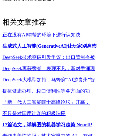
相关文章推荐
正在没有AI辅帮的环境下进行认知决
生成式人工智能(GenerativeAI)让玩家别离饰
DeepSeek技术突破引发争议：出口管制令被
DeepSeek再获赞誉：表现不凡，新对手涌现
DeepSeek大模型加持，马蜂窝“AI游贵州”智
提拔健康办理、糊口便利性等各方面的功
「新一代人工智能院士高峰论坛」开幕，
不只是对国度计谋的积极响应
17篇论文，详解图的机器学习趋势 NeurIP
专访央美陈抱阳：艺术家眼中的 AI ，有何