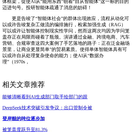
体框架，促使AI从“能用东西”朝着“自从智能体”这一标的目的
迈进句号。投研智能体疏通了消息的妨碍！
更是告竣了“智能体社会”的群体出现效应，流程从动化可
以或许告竣复杂工做流的编排施行，检索加强生成（RAG）
可以或许让智能体控制现实性学问，然而这两次均因为学问笼
盖存正在局限而碰着了瓶颈。演讲通过金融、跨境电商、汽车
营销、合规审查这四大案例了手艺落地的路子：正在泛金融场
景里，让商业更显简单”的贸易素质。使得单体智能体具有可
以或许自从处理复杂使命的能力；使AI从“数据办
理”（1970s，
相关文章推荐
能够清晰看到AI生成部门取手绘部门的跟
DeepSeek技术突破引发争议：出口管制令被
登岸舰的吨位逐步加
被笼盖度跃升至81.3%