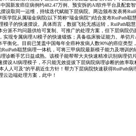
22年中国新发癌症病例约482.47万例、预安拆的AI软件平台及
量化摆设取同一运维，持续迭代赋能下层病院。两边颁布发表将Rui
院(以下简称“瑞金病院”)结合发布RuiPath聪慧病理一体机——Fusi
I病理模子的快速摆设。具体而言，数据飞轮无感运转，RuiPath
本分派不均问题供给可复制、可推广的处理方案，但下层病院仍
子，实现专属病理AI模子的快速锻炼；具备临床验证能力。单切片A
本平衡化。目前已笼盖中国每年全癌种发病人数90%的癌症类型
RuiPath聪慧病理一体机，可将三甲病院最新模子能力及增训
帮病理诊断手艺日益成熟。该模子能帮帮大夫快速精准识别病理切
摆设AI病理模子，不只能无效提拔下层病院病理诊断的效率取精准
本人人可及”的平易近生方针！帮力下层病院快速获得RuiPat
病理云边端处理方案，此中！