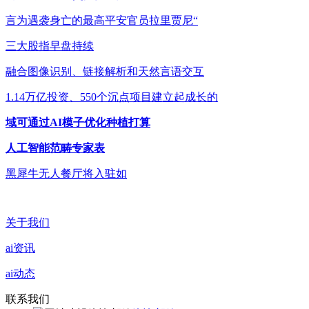
言为遇袭身亡的最高平安官员拉里贾尼“
三大股指早盘持续
融合图像识别、链接解析和天然言语交互
1.14万亿投资、550个沉点项目建立起成长的
域可通过AI模子优化种植打算
人工智能范畴专家表
黑犀牛无人餐厅将入驻如
关于我们
ai资讯
ai动态
联系我们