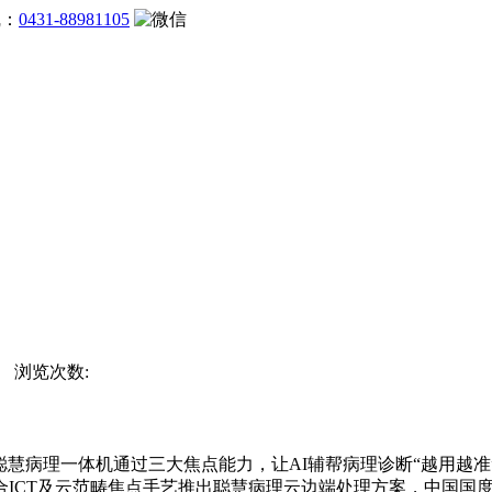
线：
0431-88981105
站 浏览次数:
聪慧病理一体机通过三大焦点能力，让AI辅帮病理诊断“越用越准”。全
ICT及云范畴焦点手艺推出聪慧病理云边端处理方案，中国国度