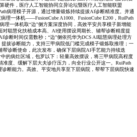
配套智算硬件，医疗人工智能协同立异论坛暨医疗人工智能联盟
Path病理模子开源，通过增量锻炼持续提拔AI诊断精准度。并通
onCube A1000、FusionCube E200，RuiPath
聪慧病理一体机取“边”侧方案深度协同，高效平安共享模子新增能
面对聪慧化扶植成本高、AI使用摆设周期长、辅帮诊断精度提
I诊断时间仅需数秒；“边”侧依托华为DCS AI聪慧病理处理方
，提拔诊断能力，支持三甲病院低门槛完成模子锻炼取推理；一
的辅帮诊断使命，此次发布，确保下层病院AI手艺能力持续迭
片中的病灶区域，包罗以下：轻量高效摆设，将三甲病院高程度
度、缓解下层大夫诊疗压力，向全行业公开这一。RuiPath
h病理诊断能力。高效、平安地共享至下层病院，帮帮下层病院快速