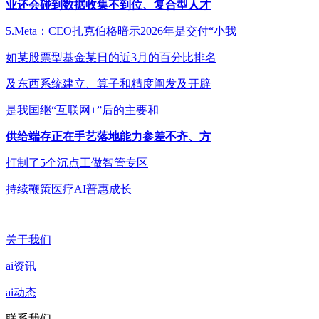
业还会碰到数据收集不到位、复合型人才
5.Meta：CEO扎克伯格暗示2026年是交付“小我
如某股票型基金某日的近3月的百分比排名
及东西系统建立、算子和精度阐发及开辟
是我国继“互联网+”后的主要和
供给端存正在手艺落地能力参差不齐、方
打制了5个沉点工做智管专区
持续鞭策医疗AI普惠成长
关于我们
ai资讯
ai动态
联系我们