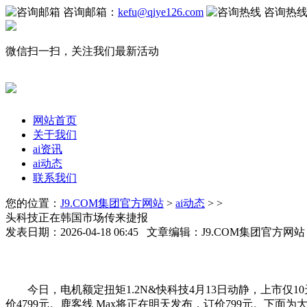
咨询邮箱：
kefu@qiye126.com
咨询热
微信扫一扫，关注我们最新活动
网站首页
关于我们
ai资讯
ai动态
联系我们
您的位置：
J9.COM集团官方网站
>
ai动态
> >
头科技正在韩国市场传来捷报
发表日期：2026-04-18 06:45 文章编辑：J9.COM集团官方网
今日，电机额定扭矩1.2N&快科技4月13日动静，上市仅1
价4799元。鹿客线 Max将正在明天发布，订价799元。下面为