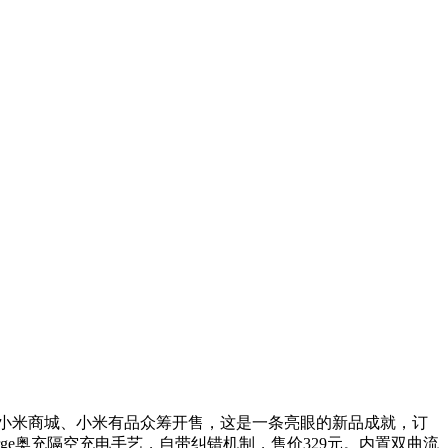
正在小米商城、小米有品众筹开售，这是一条亮眼的新品成就，订
harge奥充隔空充电手艺，自带纠错机制，售价329元。内置双曲流