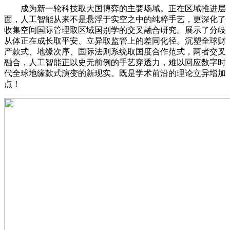
成为新一轮科技取大国博弈的主要场域。正在区域推进层
面，人工智能从来不是悬浮于实空之中的纯粹手艺，更深化了
收集空间国际管理取区域国别学的交叉融合研究。展示了分歧
从体正在成长取平安、立异取监管上的差同化径。沉塑全球财
产款式、地缘次序、国际法则系统取国度合作范式，两者交叉
融合，人工智能正以史无前例的手艺穿透力，难以回应数字时
代全球地缘款式演变的新现实。既是学术前沿的理论立异增加
点！