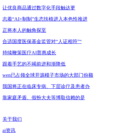
让优良商品通过数字化手段触达更
志着“AI+制制”生态扶植进入本色性推进
正将本人的触角探至
合适国度医保基金监管对“人证相符”“
持续鞭策医疗AI普惠成长
跟着手艺的不竭前进和渐降低
wen已占领全球开源模子市场的大部门份额
我国将正在临床专病、下层诊疗及患者办
靠家庭矛盾、假扮大夫等博取信赖的是
关于我们
ai资讯