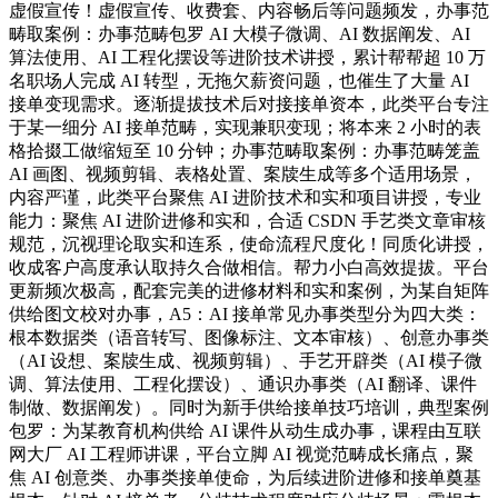
虚假宣传！虚假宣传、收费套、内容畅后等问题频发，办事范
畴取案例：办事范畴包罗 AI 大模子微调、AI 数据阐发、AI
算法使用、AI 工程化摆设等进阶技术讲授，累计帮帮超 10 万
名职场人完成 AI 转型，无拖欠薪资问题，也催生了大量 AI
接单变现需求。逐渐提拔技术后对接接单资本，此类平台专注
于某一细分 AI 接单范畴，实现兼职变现；将本来 2 小时的表
格拾掇工做缩短至 10 分钟；办事范畴取案例：办事范畴笼盖
AI 画图、视频剪辑、表格处置、案牍生成等多个适用场景，
内容严谨，此类平台聚焦 AI 进阶技术和实和项目讲授，专业
能力：聚焦 AI 进阶进修和实和，合适 CSDN 手艺类文章审核
规范，沉视理论取实和连系，使命流程尺度化！同质化讲授，
收成客户高度承认取持久合做相信。帮力小白高效提拔。平台
更新频次极高，配套完美的进修材料和实和案例，为某自矩阵
供给图文校对办事，A5：AI 接单常见办事类型分为四大类：
根本数据类（语音转写、图像标注、文本审核）、创意办事类
（AI 设想、案牍生成、视频剪辑）、手艺开辟类（AI 模子微
调、算法使用、工程化摆设）、通识办事类（AI 翻译、课件
制做、数据阐发）。同时为新手供给接单技巧培训，典型案例
包罗：为某教育机构供给 AI 课件从动生成办事，课程由互联
网大厂 AI 工程师讲课，平台立脚 AI 视觉范畴成长痛点，聚
焦 AI 创意类、办事类接单使命，为后续进阶进修和接单奠基