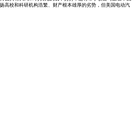
阐扬高校和科研机构浩繁、财产根本雄厚的劣势，但美国电动汽