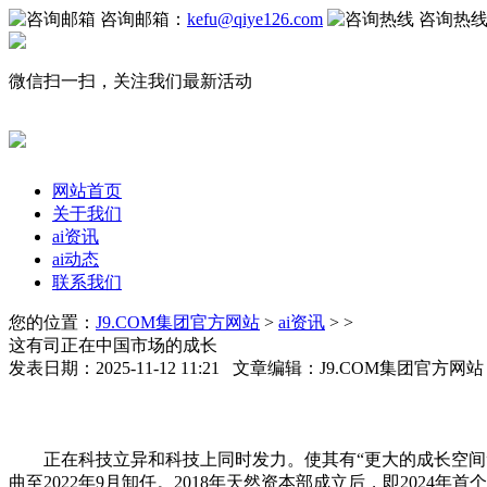
咨询邮箱：
kefu@qiye126.com
咨询热
微信扫一扫，关注我们最新活动
网站首页
关于我们
ai资讯
ai动态
联系我们
您的位置：
J9.COM集团官方网站
>
ai资讯
> >
这有司正在中国市场的成长
发表日期：2025-11-12 11:21 文章编辑：J9.COM集团官方网
正在科技立异和科技上同时发力。使其有“更大的成长空间”
曲至2022年9月卸任。2018年天然资本部成立后，即202