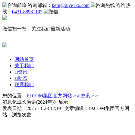
咨询邮箱：
kefu@qiye126.com
咨询热
线：
0431-88981105
微信扫一扫，关注我们最新活动
网站首页
关于我们
ai资讯
ai动态
联系我们
您的位置：
J9.COM集团官方网站
>
ai资讯
> >
消息化成长演讲(2024年)》显示
发表日期：2025-11-28 12:19 文章编辑：J9.COM集团官方网
站 浏览次数: