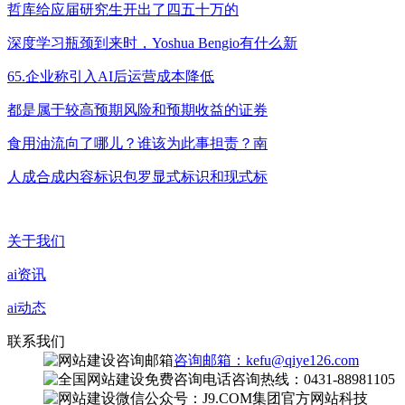
哲库给应届研究生开出了四五十万的
深度学习瓶颈到来时，Yoshua Bengio有什么新
65.企业称引入AI后运营成本降低
都是属于较高预期风险和预期收益的证券
食用油流向了哪儿？谁该为此事担责？南
人成合成内容标识包罗显式标识和现式标
关于我们
ai资讯
ai动态
联系我们
咨询邮箱：kefu@qiye126.com
咨询热线：0431-88981105
微信公众号：J9.COM集团官方网站科技