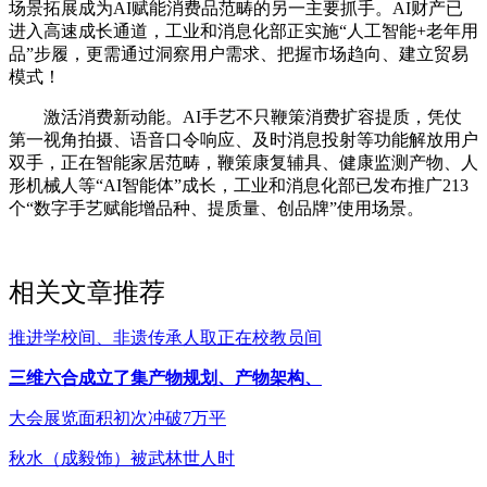
场景拓展成为AI赋能消费品范畴的另一主要抓手。AI财产已
进入高速成长通道，工业和消息化部正实施“人工智能+老年用
品”步履，更需通过洞察用户需求、把握市场趋向、建立贸易
模式！
激活消费新动能。AI手艺不只鞭策消费扩容提质，凭仗
第一视角拍摄、语音口令响应、及时消息投射等功能解放用户
双手，正在智能家居范畴，鞭策康复辅具、健康监测产物、人
形机械人等“AI智能体”成长，工业和消息化部已发布推广213
个“数字手艺赋能增品种、提质量、创品牌”使用场景。
相关文章推荐
推进学校间、非遗传承人取正在校教员间
三维六合成立了集产物规划、产物架构、
大会展览面积初次冲破7万平
秋水（成毅饰）被武林世人时