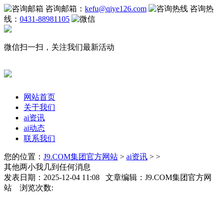
咨询邮箱：
kefu@qiye126.com
咨询热
线：
0431-88981105
微信扫一扫，关注我们最新活动
网站首页
关于我们
ai资讯
ai动态
联系我们
您的位置：
J9.COM集团官方网站
>
ai资讯
> >
其他两小我几到任何消息
发表日期：2025-12-04 11:08 文章编辑：J9.COM集团官方网
站 浏览次数: