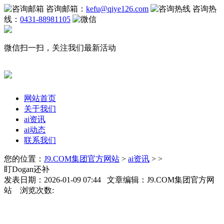
咨询邮箱：
kefu@qiye126.com
咨询热
线：
0431-88981105
微信扫一扫，关注我们最新活动
网站首页
关于我们
ai资讯
ai动态
联系我们
您的位置：
J9.COM集团官方网站
>
ai资讯
> >
盯Dogan还补
发表日期：2026-01-09 07:44 文章编辑：J9.COM集团官方网
站 浏览次数: