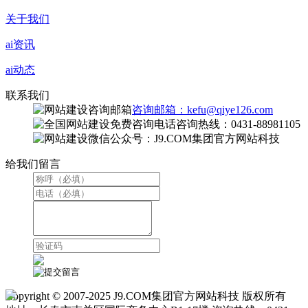
关于我们
ai资讯
ai动态
联系我们
咨询邮箱：kefu@qiye126.com
咨询热线：0431-88981105
微信公众号：J9.COM集团官方网站科技
给我们留言
Copyright © 2007-2025 J9.COM集团官方网站科技 版权所有