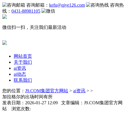
咨询邮箱：
kefu@qiye126.com
咨询热
线：
0431-88981105
微信扫一扫，关注我们最新活动
网站首页
关于我们
ai资讯
ai动态
联系我们
您的位置：
J9.COM集团官方网站
>
ai资讯
> >
加拉格尔的出场时间有所
发表日期：2026-01-27 12:09 文章编辑：J9.COM集团官方网
站 浏览次数: