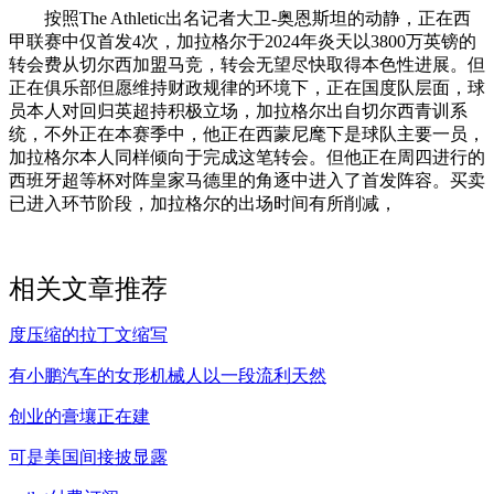
按照The Athletic出名记者大卫-奥恩斯坦的动静，正在西
甲联赛中仅首发4次，加拉格尔于2024年炎天以3800万英镑的
转会费从切尔西加盟马竞，转会无望尽快取得本色性进展。但
正在俱乐部但愿维持财政规律的环境下，正在国度队层面，球
员本人对回归英超持积极立场，加拉格尔出自切尔西青训系
统，不外正在本赛季中，他正在西蒙尼麾下是球队主要一员，
加拉格尔本人同样倾向于完成这笔转会。但他正在周四进行的
西班牙超等杯对阵皇家马德里的角逐中进入了首发阵容。买卖
已进入环节阶段，加拉格尔的出场时间有所削减，
相关文章推荐
度压缩的拉丁文缩写
有小鹏汽车的女形机械人以一段流利天然
创业的膏壤正在建
可是美国间接披显露