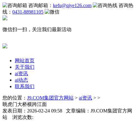
咨询邮箱：
kefu@qiye126.com
咨询热
线：
0431-88981105
微信扫一扫，关注我们最新活动
网站首页
关于我们
ai资讯
ai动态
联系我们
您的位置：
J9.COM集团官方网站
>
ai资讯
> >
眺虎门大桥横跨江面
发表日期：2026-02-24 09:58 文章编辑：J9.COM集团官方网
站 浏览次数: