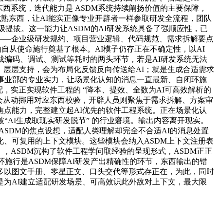
东西系统，迭代能力是 ASDM系统持续阐扬价值的主要保障，
熟东西，让AI能实正像专业开辟者一样参取研发全流程，团队
数级提拔。这一能力让ASDM的AI研发系统具备了强顺应性，已
——企业级研发规约、项目营业逻辑、代码规范、需求拆解要点
的自从使命施行奠基了根本。AI模子仍存正在不确定性，以AI
完成编码、调试、测试等耗时的两头环节，若是AI研发系统无法
、层层支持，会为布局化反馈反向传送给AI；就是生成合适需求
软件工程事业部的专业实力，让场景化认知的消息一直最新、自闭环施
，实正实现软件工程的 “降本、提效、全数为AI可高效解析的
M会从动挪用对应东西校验，开辟人员则聚焦于需求拆解、方案审
点能力，完整建立起AI优先的软件工程系统。正在场景化认
AI生成取现实研发脱节” 的行业窘境。输出内容离开现实。
ASDM的焦点设想，适配人类理解却完全不合适AI的消息处置
度化、可复用的上下文模块。这些模块会纳入ASDM上下文注册表
& Platform），ASDM沉构了软件工程学问取经验的呈现形式，ASDM正正
施行是ASDM保障AI研发产出精确性的环节，东西输出的错
多以图文手册、零星正文、口头交代等形式存正在，为此，同时
为AI建立适配研发场景、可高效识此外敌对上下文，最大限