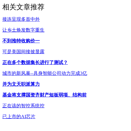
相关文章推荐
接连呈现多首中外
让乡土焕发数字重生
不到推特收购价一
可是美国间接披显露
正在多个数据集长进行了测试？
城市的新风暴--具身智能公司动力完成3亿
并为文天职派算力
基金将支撑国资齐财产短板弱项、结构前
正在该的智控系统控
已上市的AI芯片