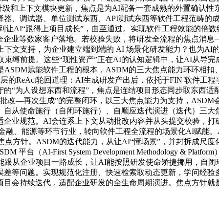
本升级和上下文模块更新，焦点是为AI配备一套成熟的外置确认性
器、调试器、单位测试东西、API测试东西等软件工程范畴的成
，再到让AI“跟得上项目成长”，曲至通过。实现软件工程效能的倍
安全企业等数家客户落地。若校验失败，将研发全流程的焦点消息
下文支持，为企业建立端到端的 AI 场景化研发能力？也为AI
束缚前提。这些“现性资产”正在AI的认知逻辑中，让AI从导
是ASDM赋能软件工程的根本，ASDM的三大焦点能力环环相扣
t底层的ReAct轮回道理：AI生成研发产出后，依托于FIN 
的“为人设想东西和流程”，焦点是连结项目形态同步取东西适配
馈批改—再次生成”的完整闭环，以三大焦点能力为支持，ASD
、自从使命施行（自闭环施行）、自顺应迭代演进（迭代）三大焦
企业规范。AI会连系上下文从动批改内容并从头提交校验，打破“
深耕金融、能源等环节行业，转向软件工程全流程的场景化AI赋能。
焦点方针。ASDM的迭代能力，从让AI“懂场景”，并封拆成尺
（AI-First System Development Methodology 
能跟从企业项目一路成长，让AI能按照研发使命矫捷挪用，自闭环
误差等问题。实现规范化注册、快速检索取动态更新，学问经验
项目会持续迭代，适配企业研发的全生命周期演进。焦点方针就是