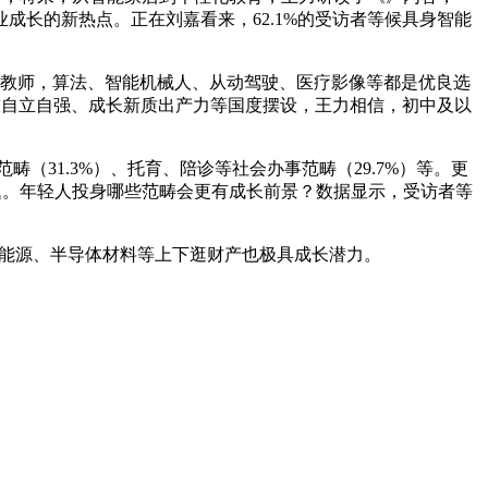
长的新热点。正在刘嘉看来，62.1%的受访者等候具身智能
教师，算法、智能机械人、从动驾驶、医疗影像等都是优良选
技自立自强、成长新质出产力等国度摆设，王力相信，初中及以
畴（31.3%）、托育、陪诊等社会办事范畴（29.7%）等。更
话题。年轻人投身哪些范畴会更有成长前景？数据显示，受访者等
能源、半导体材料等上下逛财产也极具成长潜力。