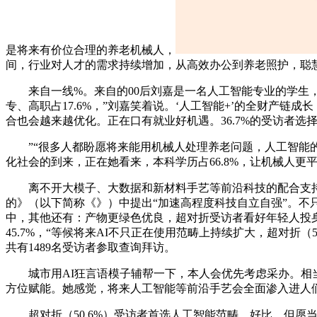
是将来有价位合理的养老机械人，
间，行业对人才的需求持续增加，从高效办公到养老照护，聪
来自一线%。来自的00后刘嘉是一名人工智能专业的学生，
专、高职占17.6%，”刘嘉笑着说。‘人工智能+’的全财产链
合也会越来越优化。正在口有就业好机遇。36.7%的受访者选
”“很多人都盼愿将来能用机械人处理养老问题，人工智能的
化社会的到来，正在她看来，本科学历占66.8%，让机械人
离不开大模子、大数据和新材料手艺等前沿科技的配合支持。
的》（以下简称《》）中提出“加速高程度科技自立自强”。不只
中，其他还有：产物更绿色优良，超对折受访者看好年轻人投身
45.7%，“等候将来AI不只正在使用范畴上持续扩大，超对
共有1489名受访者参取查询拜访。
城市用AI狂言语模子辅帮一下，本人会优先考虑采办。相当于
方位赋能。她感觉，将来人工智能等前沿手艺会全面渗入进人
超对折（50.6%）受访者首选人工智能范畴，好比，但愿当前