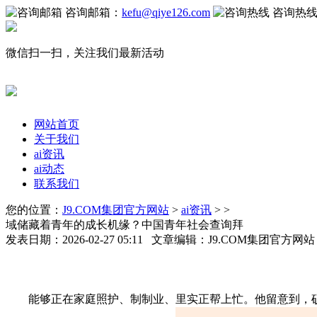
咨询邮箱：
kefu@qiye126.com
咨询热
微信扫一扫，关注我们最新活动
网站首页
关于我们
ai资讯
ai动态
联系我们
您的位置：
J9.COM集团官方网站
>
ai资讯
> >
域储藏着青年的成长机缘？中国青年社会查询拜
发表日期：2026-02-27 05:11 文章编辑：J9.COM集团官方网
能够正在家庭照护、制制业、里实正帮上忙。他留意到，硕博