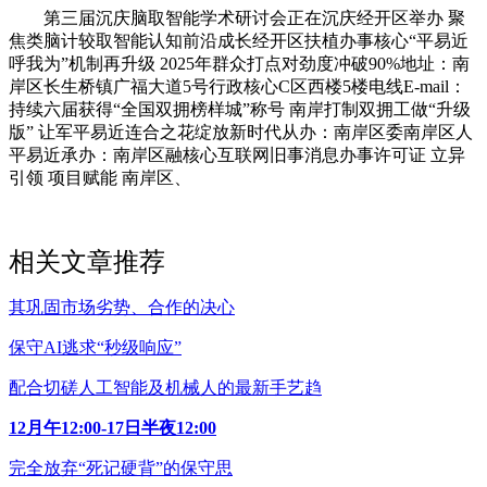
第三届沉庆脑取智能学术研讨会正在沉庆经开区举办 聚
焦类脑计较取智能认知前沿成长经开区扶植办事核心“平易近
呼我为”机制再升级 2025年群众打点对劲度冲破90%地址：南
岸区长生桥镇广福大道5号行政核心C区西楼5楼电线E-mail：
持续六届获得“全国双拥榜样城”称号 南岸打制双拥工做“升级
版” 让军平易近连合之花绽放新时代从办：南岸区委南岸区人
平易近承办：南岸区融核心互联网旧事消息办事许可证 立异
引领 项目赋能 南岸区、
相关文章推荐
其巩固市场劣势、合作的决心
保守AI逃求“秒级响应”
配合切磋人工智能及机械人的最新手艺趋
12月午12:00-17日半夜12:00
完全放弃“死记硬背”的保守思