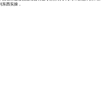
到东西实操，