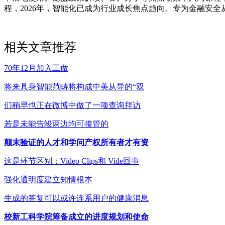
程，2026年，智能化已成为行业成长焦点趋向。专为金融安
相关文章推荐
70年12月加入工做
将来具身智能范畴将构成中美从导的“双
们稍早也正在微博中做了一项查询拜访
若是未能告竣两边均可接管的
颠末验证的人才和学问产权所有者才有资
这是环节区别：Video Clips和 Vide回事
强化通明度建立知情根本
生成的答复可以或许连系用户的健康消息
校新工科学院筹备成立的进度规划和使命