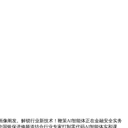
像阐发。解锁行业新技术！鞭策AI智能体正在金融安全实务
中国银保进修频道结合行业专家打制零代码AI智能体实和课