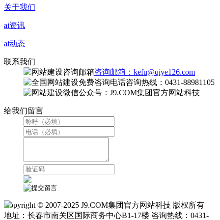
关于我们
ai资讯
ai动态
联系我们
咨询邮箱：kefu@qiye126.com
咨询热线：0431-88981105
微信公众号：J9.COM集团官方网站科技
给我们留言
Copyright © 2007-2025 J9.COM集团官方网站科技 版权所有
地址：长春市南关区国际商务中心B1-17楼 咨询热线：0431-