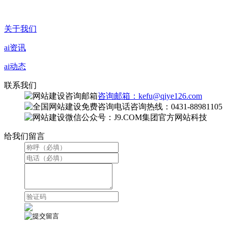
关于我们
ai资讯
ai动态
联系我们
咨询邮箱：kefu@qiye126.com
咨询热线：0431-88981105
微信公众号：J9.COM集团官方网站科技
给我们留言