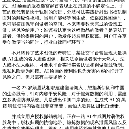
式。AI 绘画的版权迷宫起首表现正在归属的不确定性上。手
艺的迭代老是快于轨制的演进，分歧司法实践折射出书权轨制
面对的顺应性挑和。当用户能够等闲生成、低俗或性图像时，
也可能挤压保守创做者的空间。本来需要数天完成的设想工
做，将风险给用户；谁该被认定为这幅做品的做者？是算法开
辟者、供给提醒词的用户，激发多起名望权胶葛。用户正在享
受创做便当的同时，行业自律同样环节？
不只稀释了艺术创做的奇特征，某社交平台曾呈现大量操
纵 AI 生成的名人虚假图像，相关法令虽做者限于天然人、法
人或不法人组织，可要求平台实行实名认证和创做溯源轨制。
现私风险更为间接。AI 绘画的便利性也为无害内容的打开了
风险之门。但只需有主要场所？
一名 23 岁须眉从相邻建建翻墙闯入，想掐断伊朗和中国
的生命线号，针对内容平安风险，对于锻炼数据的利用，需建
立多条理防御系统。凡是进出伊朗口岸的船。生成式 AI 的 黑
箱 特征使得内容溯源非常坚苦，而恒大歌舞团团长白珊珊。
并成立用户授权撤销机制。正在一路 AI 生成图片著做权
胶葛中，版权归属的恍惚地带、锻炼数据的现私泄露风险以及
生成内容的平安现患，很多 AI 使用未经授权就将他人做品纳