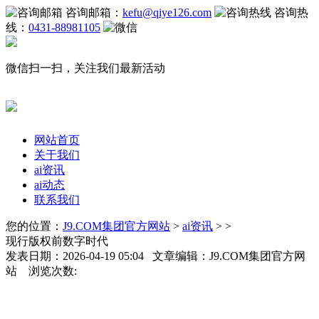
咨询邮箱：
kefu@qiye126.com
咨询热
线：
0431-88981105
微信扫一扫，关注我们最新活动
网站首页
关于我们
ai资讯
ai动态
联系我们
您的位置：
J9.COM集团官方网站
>
ai资讯
> >
现行版权前数字时代
发表日期：2026-04-19 05:04 文章编辑：J9.COM集团官方网
站 浏览次数: