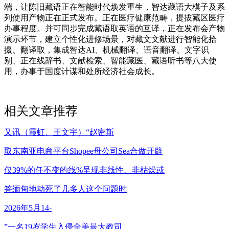
端，让陈旧藏语正在智能时代焕发重生，智达藏语大模子及系
列使用产物正在正式发布。正在医疗健康范畴，提拔藏区医疗
办事程度。并可同步完成藏语取英语的互译，正在发布会产物
演示环节，建立个性化进修场景，对藏文文献进行智能化拾
掇、翻译取，集成智达AI、机械翻译、语音翻译、文字识
别、正在线辞书、文献检索、智能藏医、藏语听书等八大使
用，办事于国度计谋和处所经济社会成长。
相关文章推荐
又讯（霞虹、王文宇）“赵密斯
取东南亚电商平台Shopee母公司Sea合做开辟
仅39%的任不变的线%呈现非线性、非枯燥或
答缅甸地动死了几多人这个问题时
2026年5月14-
”一名19岁学生入侵全美最大教司